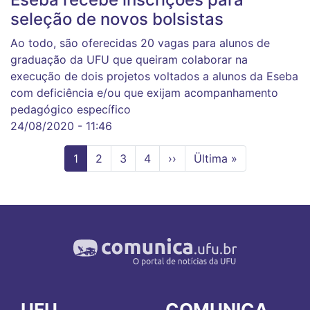
seleção de novos bolsistas
Ao todo, são oferecidas 20 vagas para alunos de
graduação da UFU que queiram colaborar na
execução de dois projetos voltados a alunos da Eseba
com deficiência e/ou que exijam acompanhamento
pedagógico específico
24/08/2020 - 11:46
Página
1
Page
2
Page
3
Page
4
Próxima
››
Última
Ültima »
atual
página
página
UFU
COMUNICA