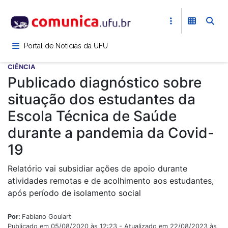
Pular
para
o
conteúdo
Portal de Notícias da UFU
principal
CIÊNCIA
Publicado diagnóstico sobre
situação dos estudantes da
Escola Técnica de Saúde
durante a pandemia da Covid-
19
Relatório vai subsidiar ações de apoio durante
atividades remotas e de acolhimento aos estudantes,
após período de isolamento social
Por:
Fabiano Goulart
Publicado em 05/08/2020 às 12:23 - Atualizado em 22/08/2023 às