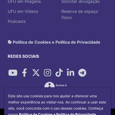
UFU em Imagens
Solicitar divulgação
UFU em Vídeos
Reserva de espaço
físico
Podcasts
Política de Cookies e Política de Privacidade
REDES SOCIAIS
Este site usa cookies para nos ajudar a oferecer uma
melhor experiência ao visitar-nos. Ao continuar a usar este
site, você concorda com o uso desses cookies. Conheça
Copyright©
2026
Universidade Federal
nossa
Política de Cookies e Política de Privacidade.