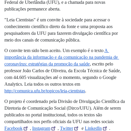
Federal de Uberlândia (UFU), e a chamada para novas 
publicações permanece aberta.
"Leia Cientistas" é um convite à sociedade para acessar o 
conhecimento científico direto da fonte e uma proposta aos 
pesquisadores da UFU para fazerem divulgação científica por 
meio dos canais de comunicação pública. 
O convite tem sido bem aceito. Um exemplo é o texto 
A 
importância da informação e da comunicação na pandemia de 
coronavírus: estratégias da promoção da saúde
, escrito pelo 
professor João Carlos de Oliveira, da Escola Técnica de Saúde, 
com 44.605 visualizações até o momento, segundo o Google 
Analytics. Leia todos os outros textos em 
http://comunica.ufu.br/topicos/leia-cientistas
. 
O projeto é coordenado pela Divisão de Divulgação Científica da 
Diretoria de Comunicação Social (Dirco/UFU). Além de serem 
publicados no portal institucional, todos os textos são 
compartilhados nos perfis oficiais da UFU nas redes sociais 
Facebook
, 
Instagram
, 
Twitter
 e 
LinkedIn
.