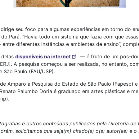
 dirige seu foco para algumas experiências em torno do e
m do Pará. “Havia todo um sistema que fazia com que essa
 entre diferentes instâncias e ambientes de ensino”, comple
0 delas
disponíveis na internet
― é fruto de um pós-dou
UERJ). A pesquisa começou a ser realizada, no entanto, c
e São Paulo (FAU/USP).
de Amparo à Pesquisa do Estado de São Paulo (Fapesp) e
Renato Palumbo Dória é graduado em artes plásticas e mes
mp).
tografias e outros conteúdos publicados pela Diretoria d
porém, solicitamos que seja(m) citado(s) o(s) autor(es) e 