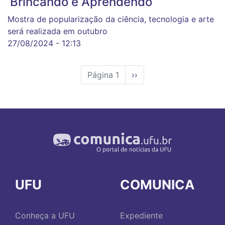
‘Brincando e Aprendendo’
Mostra de popularização da ciência, tecnologia e arte
será realizada em outubro
27/08/2024 - 12:13
Página 1
Próxima
››
página
UFU
COMUNICA
Conheça a UFU
Expediente