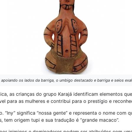
 apoiando os lados da barriga, o umbigo destacado e barriga e seios exa
ca, as crianças do grupo Karajá identificam elementos qu
vel para as mulheres e contribui para o prestígio e recon
 “Iny” significa “nossa gente” e representa o nome com qu
s, tem origem tupi e sua tradução é “grande macaco”.
por inimigos e dominadores podem ser atribuídos com uma