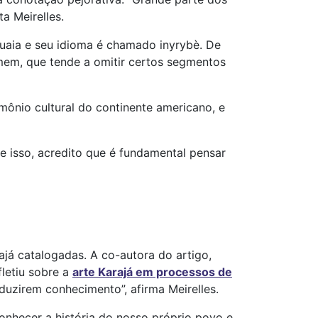
a Meirelles.
guaia e seu idioma é chamado inyrybè. De
omem, que tende a omitir certos segmentos
imônio cultural do continente americano, e
e isso, acredito que é fundamental pensar
ajá catalogadas. A co-autora do artigo,
letiu sobre a
arte Karajá em processos de
duzirem conhecimento”, afirma Meirelles.
onhecer a história do nosso próprio povo e