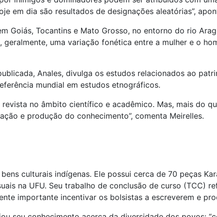
je em dia são resultados de designações aleatórias”, apont
 em Goiás, Tocantins e Mato Grosso, no entorno do rio Ara
a, geralmente, uma variação fonética entre a mulher e o h
publicada, Anales, divulga os estudos relacionados ao patr
eferência mundial em estudos etnográficos.
revista no âmbito científico e acadêmico. Mas, mais do qu
gação e produção do conhecimento”, comenta Meirelles.
bens culturais indígenas. Ele possui cerca de 70 peças Kar
uais na UFU. Seu trabalho de conclusão de curso (TCC) ref
ente importante incentivar os bolsistas a escreverem e pro
iou seu conhecimento acerca da diversidade dos povos: “c