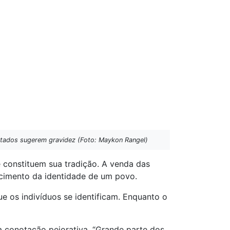
ltados sugerem gravidez (Foto: Maykon Rangel)
e constituem sua tradição. A venda das
hecimento da identidade de um povo.
e os indivíduos se identificam. Enquanto o
 conotação pejorativa. “Grande parte dos