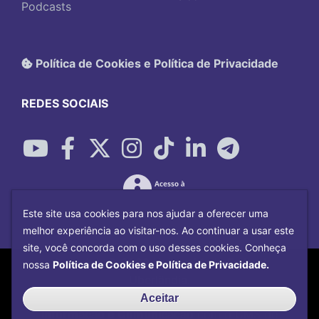
Podcasts
Política de Cookies e Política de Privacidade
REDES SOCIAIS
Este site usa cookies para nos ajudar a oferecer uma
melhor experiência ao visitar-nos. Ao continuar a usar este
site, você concorda com o uso desses cookies. Conheça
Copyright©
2026
Universidade Federal
nossa
Política de Cookies e Política de Privacidade.
Uberlândia.
Desenvolvido por
Centro de Tecnologia da
Aceitar
Informação e Comunicação
com o CMS de