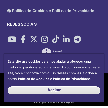
Política de Cookies e Política de Privacidade
REDES SOCIAIS
Este site usa cookies para nos ajudar a oferecer uma
melhor experiência ao visitar-nos. Ao continuar a usar este
site, você concorda com o uso desses cookies. Conheça
Copyright©
2026
Universidade Federal
nossa
Política de Cookies e Política de Privacidade.
Uberlândia.
Desenvolvido por
Centro de Tecnologia da
Aceitar
Informação e Comunicação
com o CMS de
código aberto
Drupal
.