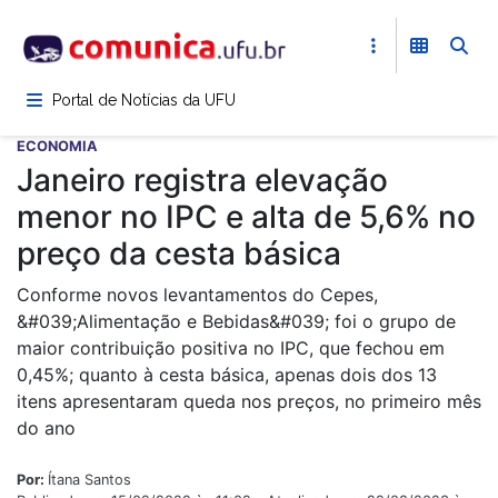
Pular
para
o
conteúdo
Portal de Notícias da UFU
principal
ECONOMIA
Janeiro registra elevação
menor no IPC e alta de 5,6% no
preço da cesta básica
Conforme novos levantamentos do Cepes,
&#039;Alimentação e Bebidas&#039; foi o grupo de
maior contribuição positiva no IPC, que fechou em
0,45%; quanto à cesta básica, apenas dois dos 13
itens apresentaram queda nos preços, no primeiro mês
do ano
Por:
Ítana Santos