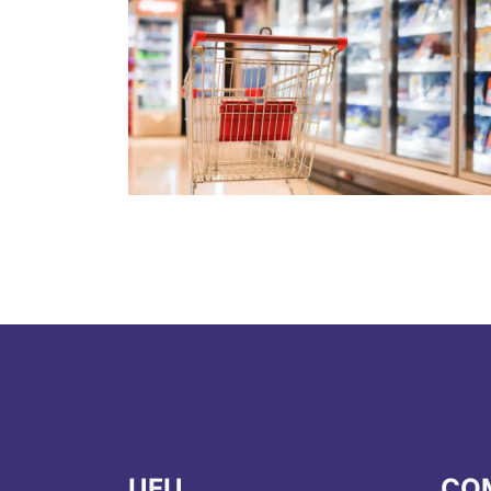
UFU
CO