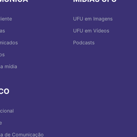
iente
UFU em Imagens
ias
UFU em Vídeos
nicados
Podcasts
os
a mídia
RCO
ucional
e
ica de Comunicação