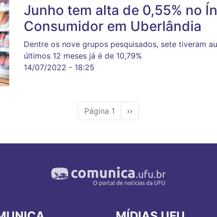
Junho tem alta de 0,55% no Í
Consumidor em Uberlândia
Dentre os nove grupos pesquisados, sete tiveram au
últimos 12 meses já é de 10,79%
14/07/2022 - 18:25
Página 1
Próxima
››
página
MUNICA
MÍDIAS UFU