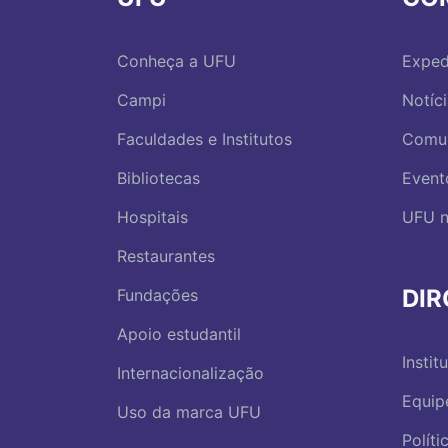
Conheça a UFU
Exped
Campi
Notíc
Faculdades e Institutos
Comu
Bibliotecas
Event
Hospitais
UFU n
Restaurantes
DI
Fundações
Apoio estudantil
Instit
Internacionalização
Equip
Uso da marca UFU
Polít