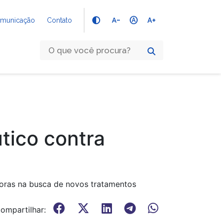
text_decrease
hdr_auto
text_increase
Comunicação
Contato
tico contra
ssoras na busca de novos tratamentos
ompartilhar: