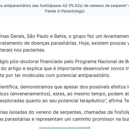
os antiparasitários das fosfolipases A2 (PLA2s) de venenos de serpente” 
Trends in Parasitology)
as Gerais, São Paulo e Bahia, o grupo fez um levantamento
ratamento de doenças parasitárias. Hoje, existem poucas v
terais nos pacientes.
tágio pós-doutoral financiado pelo Programa Nacional de
do artigo e explica que é importante desenvolver novos 
 por ter moléculas com potencial antiparasitário.
científica, demonstramos que apesar dos possíveis efeitos
ídicos (envenenamentos), estes, ao mesmo tempo, podem at
ploradas quanto ao seu potencial terapêutico”, afirma Tei
eínas isoladas do veneno de serpentes, chamadas de fosfol
as parasitárias e representam um caminho promissor na bus