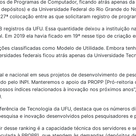
ros de Programas de Computador, ficando atrás apenas da
epósitos) e da Universidade Federal do Rio Grande do No
27ª colocação entre as que solicitaram registro de prog
 registros da UFU. Essa quantidade deixou a instituição n
al. Em 2019 ela havia ficado em 19º nesse tipo de criação e
ões classificadas como Modelo de Utilidade. Embora tenha 
ersidades federais ficou atrás apenas da Universidade Tecn
 e nacional em seus projetos de desenvolvimento de pesqu
ado pelo INPI. Manteremos o apoio da PROPP [Pró-reitoria
ossos índices relacionados à inovação nos próximos anos",
.
sferência de Tecnologia da UFU, destaca que os números di
pesquisa e inovação desenvolvidos pelos pesquisadores e 
ir desse ranking é a capacidade técnica dos servidores e se
inculada à PROPP), que atendem às demandas (depósitos de