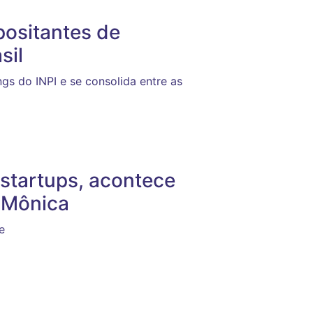
positantes de
sil
s do INPI e se consolida entre as
startups, acontece
a Mônica
e