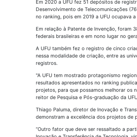
Em 2020 a UFU fez 51 depósitos de regist
Desenvolvimento de Telecomunicações (76 d
no ranking, pois em 2019 a UFU ocupava a 
Em relação à Patente de Invenção, foram 38
federais brasileiras e em nono lugar no ger
A UFU também fez o registro de cinco criaç
nessa modalidade de criação, entre as univ
registros.
"A UFU tem mostrado protagonismo regional
resultados apresentados no ranking public
projetos, para que possamos melhorar os n
reitor de Pesquisa e Pós-graduação da UFU
Thiago Paluma, diretor de Inovação e Tran
demonstram a excelência dos projetos de 
“Outro fator que deve ser ressaltado a part
Inovação e Transferência de Tecnologia, v