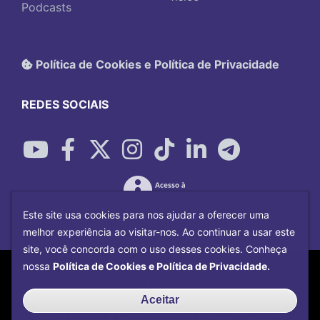
Podcasts
Política de Cookies e Política de Privacidade
REDES SOCIAIS
Este site usa cookies para nos ajudar a oferecer uma
melhor experiência ao visitar-nos. Ao continuar a usar este
site, você concorda com o uso desses cookies. Conheça
Copyright©
2026
Universidade Federal
nossa
Política de Cookies e Política de Privacidade.
Uberlândia.
Desenvolvido por
Centro de Tecnologia da
Aceitar
Informação e Comunicação
com o CMS de