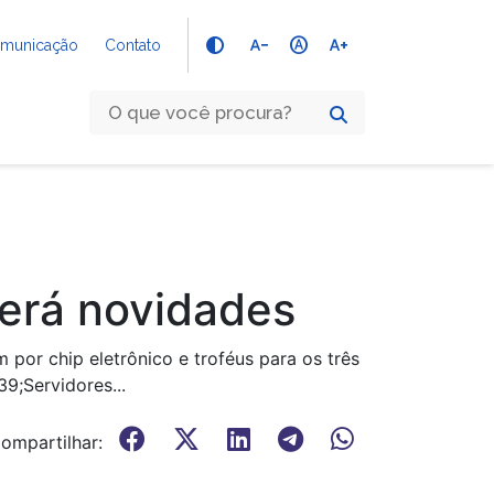
text_decrease
hdr_auto
text_increase
Comunicação
Contato
terá novidades
por chip eletrônico e troféus para os três
9;Servidores...
ompartilhar: