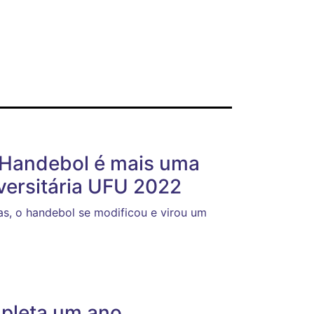
 Handebol é mais uma
versitária UFU 2022
s, o handebol se modificou e virou um
mpleta um ano