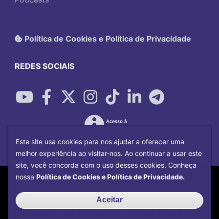
Política de Cookies e Política de Privacidade
REDES SOCIAIS
Este site usa cookies para nos ajudar a oferecer uma
melhor experiência ao visitar-nos. Ao continuar a usar este
site, você concorda com o uso desses cookies. Conheça
Copyright©
2026
Universidade Federal
nossa
Política de Cookies e Política de Privacidade.
Uberlândia.
Desenvolvido por
Centro de Tecnologia da
Aceitar
Informação e Comunicação
com o CMS de