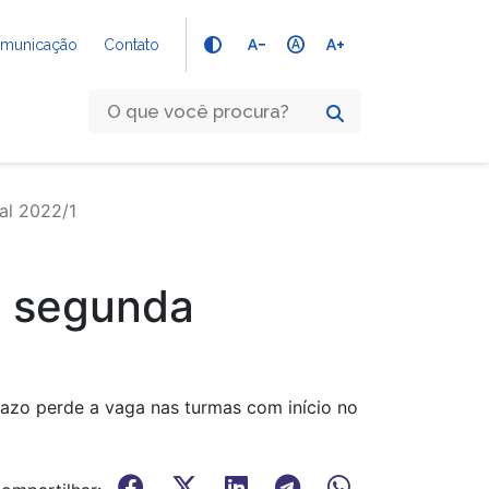
text_decrease
hdr_auto
text_increase
Comunicação
Contato
al 2022/1
a segunda
razo perde a vaga nas turmas com início no