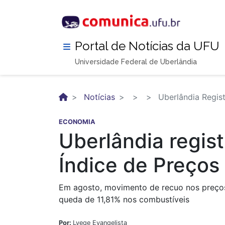
Pular
para
o
conteúdo
Portal de Notícias da UFU
principal
Universidade Federal de Uberlândia
Notícias
Uberlândia Regis
ECONOMIA
Uberlândia regis
Índice de Preço
Em agosto, movimento de recuo nos preços
queda de 11,81% nos combustíveis
Por:
Lyege Evangelista