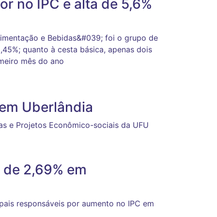
or no IPC e alta de 5,6%
imentação e Bebidas&#039; foi o grupo de
0,45%; quanto à cesta básica, apenas dois
imeiro mês do ano
 em Uberlândia
sas e Projetos Econômico-sociais da UFU
é de 2,69% em
ipais responsáveis por aumento no IPC em