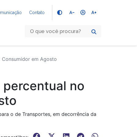
text_decrease
hdr_auto
text_increase
Comunicação
Contato
Ao Consumidor em Agosto
 percentual no
sto
ara o de Transportes, em decorrência da