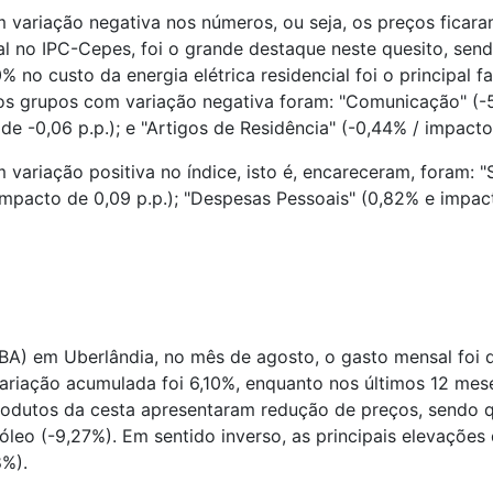
m variação negativa nos números, ou seja, os preços ficar
l no IPC-Cepes, foi o grande destaque neste quesito, send
% no custo da energia elétrica residencial foi o principal 
ros grupos com variação negativa foram: "Comunicação" (-5
e -0,06 p.p.); e "Artigos de Residência" (-0,44% / impacto 
 variação positiva no índice, isto é, encareceram, foram: 
 impacto de 0,09 p.p.); "Despesas Pessoais" (0,82% e impact
A) em Uberlândia, no mês de agosto, o gasto mensal foi de
 variação acumulada foi 6,10%, enquanto nos últimos 12 me
rodutos da cesta apresentaram redução de preços, sendo 
óleo (-9,27%). Em sentido inverso, as principais elevações
8%).