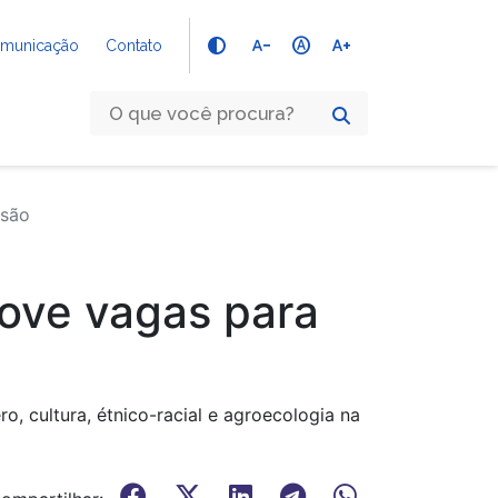
text_decrease
hdr_auto
text_increase
Comunicação
Contato
nsão
nove vagas para
o, cultura, étnico-racial e agroecologia na