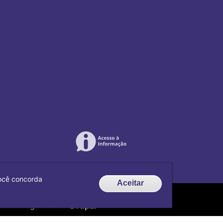
 você concorda
Aceitar
de código aberto
Drupal
.