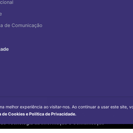
ucional
e
ica de Comunicação
dade
ma melhor experiência ao visitar-nos. Ao continuar a usar este site,
a de Cookies e Política de Privacidade.
Copyright©
2026
Universidade Federal Uberlândia.
 de Tecnologia da Informação e Comunicação
com o CMS 