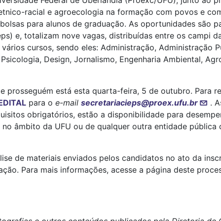
iversidade Federal de Uberlândia (Proexc/UFU), junto ao pr
, etnico-racial e agroecologia na formação com povos e com
e bolsas para alunos de graduação. As oportunidades são p
ps) e, totalizam nove vagas, distribuídas entre os campi 
vários cursos, sendo eles: Administração, Administração Pú
 Psicologia, Design, Jornalismo, Engenharia Ambiental, Ag
9 e prosseguém está esta quarta-feira, 5 de outubro. Para r
EDITAL
para o
e-mail
secretariacieps@proex.ufu.br
. 
quisitos obrigatórios, estão a disponibilidade para desemp
 no âmbito da UFU ou de qualquer outra entidade pública o
lise de materiais enviados pelos candidatos no ato da ins
tação. Para mais informações, acesse a página deste proce