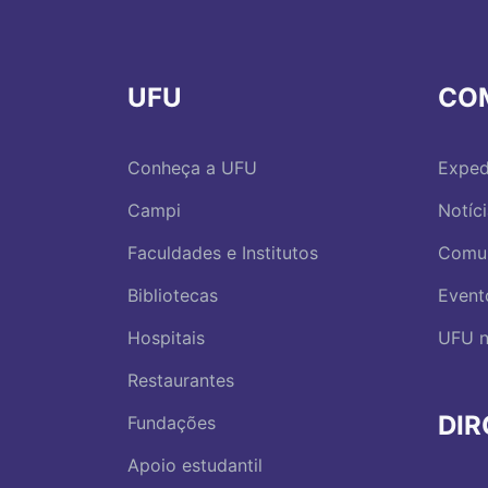
UFU
CO
Conheça a UFU
Exped
Campi
Notíc
Faculdades e Institutos
Comu
Bibliotecas
Event
Hospitais
UFU n
Restaurantes
DI
Fundações
Apoio estudantil