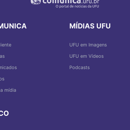
MUNICA
MÍDIAS UFU
iente
UFU em Imagens
ias
UFU em Vídeos
nicados
Podcasts
os
a mídia
RCO