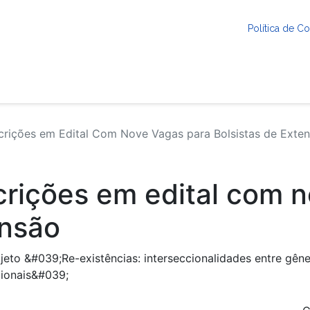
Política de 
crições em Edital Com Nove Vagas para Bolsistas de Exte
scrições em edital com 
ensão
jeto &#039;Re-existências: interseccionalidades entre gêner
ionais&#039;