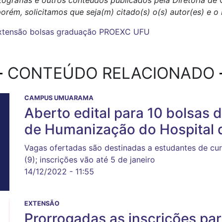
tografias e outros conteúdos publicados pela Diretoria d
porém, solicitamos que seja(m) citado(s) o(s) autor(es) e 
xtensão
bolsas
graduação
PROEXC
UFU
CONTEÚDO RELACIONADO
CAMPUS UMUARAMA
Aberto edital para 10 bolsas
de Humanização do Hospital d
Vagas ofertadas são destinadas a estudantes de cu
(9); inscrições vão até 5 de janeiro
14/12/2022 - 11:55
EXTENSÃO
Prorrogadas as inscrições par