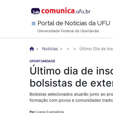
Pular
para
o
conteúdo
Portal de Notícias da UFU
principal
Universidade Federal de Uberlândia
Notícias
Último Dia de Ins
OPORTUNIDADE
Último dia de in
bolsistas de ext
Bolsistas selecionados atuarão junto ao pro
formação com povos e comunidades tradic
Por:
Lyege Evangelista