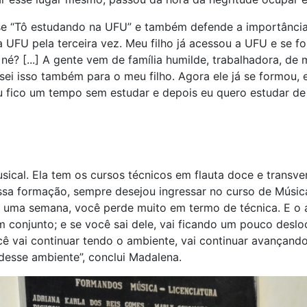
frase “Tô estudando na UFU” e também defende a importânci
 UFU pela terceira vez. Meu filho já acessou a UFU e se 
 né? [...] A gente vem de família humilde, trabalhadora, de
ei isso também para o meu filho. Agora ele já se formou, e
 fico um tempo sem estudar e depois eu quero estudar de
ical. Ela tem os cursos técnicos em flauta doce e transve
sa formação, sempre desejou ingressar no curso de Música
to uma semana, você perde muito em termo de técnica. E 
m conjunto; e se você sai dele, vai ficando um pouco desl
ocê vai continuar tendo o ambiente, vai continuar avançand
desse ambiente”, conclui Madalena.