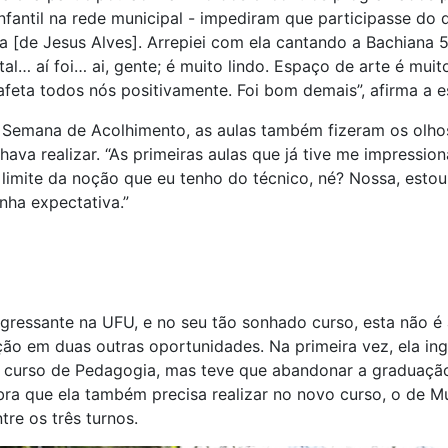
nfantil na rede municipal - impediram que participasse do q
na [de Jesus Alves]. Arrepiei com ela cantando a Bachiana 5
al… aí foi… ai, gente; é muito lindo. Espaço de arte é mui
feta todos nós positivamente. Foi bom demais”, afirma a e
Semana de Acolhimento, as aulas também fizeram os olhos
ava realizar. “As primeiras aulas que já tive me impressio
limite da noção que eu tenho do técnico, né? Nossa, esto
ha expectativa.”
gressante na UFU, e no seu tão sonhado curso, esta não é 
uição em duas outras oportunidades. Na primeira vez, ela in
 curso de Pedagogia, mas teve que abandonar a graduação,
ra que ela também precisa realizar no novo curso, o de Mú
tre os três turnos.