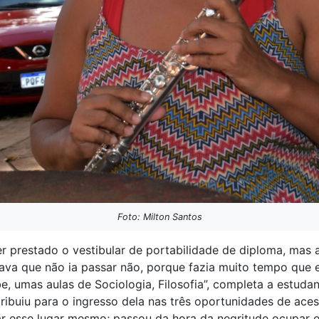
Foto: Milton Santos
ter prestado o vestibular de portabilidade de diploma, mas
sava que não ia passar não, porque fazia muito tempo que 
 umas aulas de Sociologia, Filosofia”, completa a estudan
ibuiu para o ingresso dela nas três oportunidades de aces
 esse lugar mesmo; passou da hora da negritude ocupar es