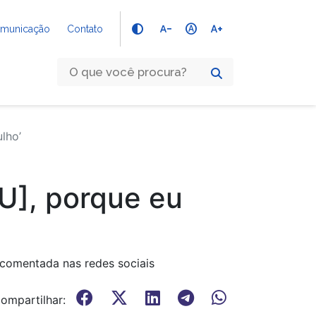
text_decrease
hdr_auto
text_increase
Comunicação
Contato
lho’
FU], porque eu
 comentada nas redes sociais
ompartilhar: