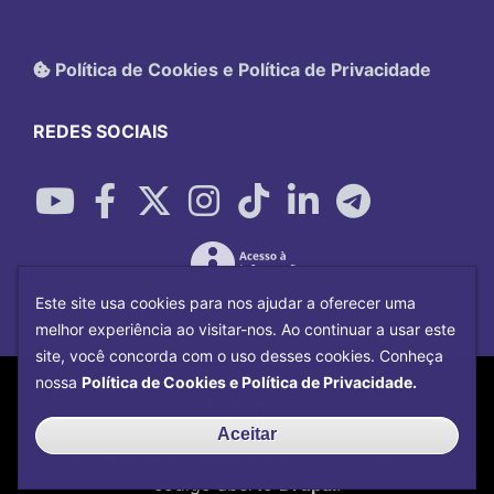
Política de Cookies e Política de Privacidade
REDES SOCIAIS
Este site usa cookies para nos ajudar a oferecer uma
melhor experiência ao visitar-nos. Ao continuar a usar este
site, você concorda com o uso desses cookies. Conheça
Copyright©
2026
Universidade Federal
nossa
Política de Cookies e Política de Privacidade.
Uberlândia.
Desenvolvido por
Centro de Tecnologia da
Aceitar
Informação e Comunicação
com o CMS de
código aberto
Drupal
.