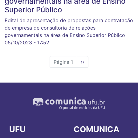
governamentais na área de Ensino
Superior Público
Edital de apresentação de propostas para contratação
de empresa de consultoria de relações
governamentais na área de Ensino Superior Público
05/10/2023 - 17:52
Página 1
Próxima
››
página
UFU
COMUNICA