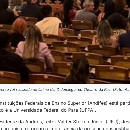
ento foi realizada no último dia 7, domingo, no Theatro da Paz. (Foto: A
nstituições Federais de Ensino Superior (Andifes) está pa
to é a Universidade Federal do Pará (UFPA).
esidente da Andifes, reitor Valder Steffen Júnior (UFU), d
ca no país e reforçou a importância da presença das institu