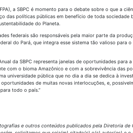
FPA), a SBPC é momento para o debate sobre o que a ciên
ço das políticas públicas em benefício de toda sociedade b
stentabilidade do Planeta.
des federais são responsáveis pela maior parte da produção
ral do Pará, que integra esse sistema tão valioso para o 
 Anual da SBPC representa janelas de oportunidades para a
nte com o bioma Amazônico e com a sobrevivência das pop
uma universidade pública que no dia a dia se dedica à inve
e oportunidades de muitas novas interlocuções, e, possive
para todo o país.”
tografias e outros conteúdos publicados pela Diretoria d
porém, solicitamos que seja(m) citado(s) o(s) autor(es) e 