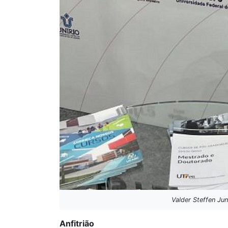
Valder Steffen Ju
Anfitrião