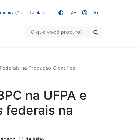
text_decrease
hdr_auto
text_increase
Comunicação
Contato
ederais na Produção Científica
SBPC na UFPA e
 federais na
sábado, 13 de julho