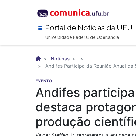
Pular
para
o
conteúdo
Portal de Notícias da UFU
principal
Universidade Federal de Uberlândia
Notícias
Andifes Participa da Reunião Anual da
EVENTO
Andifes particip
destaca protagon
produção científ
Valder Steffen Jr. representou a entidade 