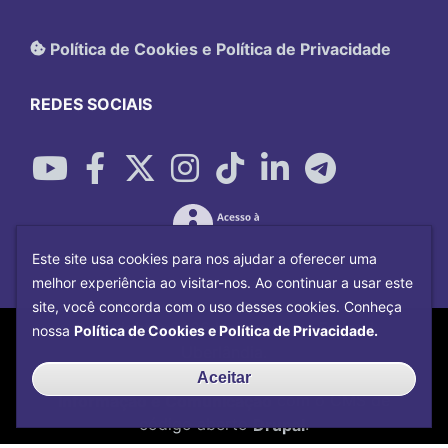
Política de Cookies e Política de Privacidade
REDES SOCIAIS
Este site usa cookies para nos ajudar a oferecer uma
melhor experiência ao visitar-nos. Ao continuar a usar este
site, você concorda com o uso desses cookies. Conheça
Copyright©
2026
Universidade Federal
nossa
Política de Cookies e Política de Privacidade.
Uberlândia.
Desenvolvido por
Centro de Tecnologia da
Aceitar
Informação e Comunicação
com o CMS de
código aberto
Drupal
.