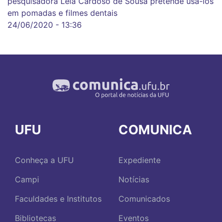
pesquisadora Léia Cardoso de Sousa pretende usá-los
em pomadas e filmes dentais
24/06/2020 - 13:36
UFU
COMUNICA
Conheça a UFU
Expediente
Campi
Notícias
Faculdades e Institutos
Comunicados
Bibliotecas
Eventos