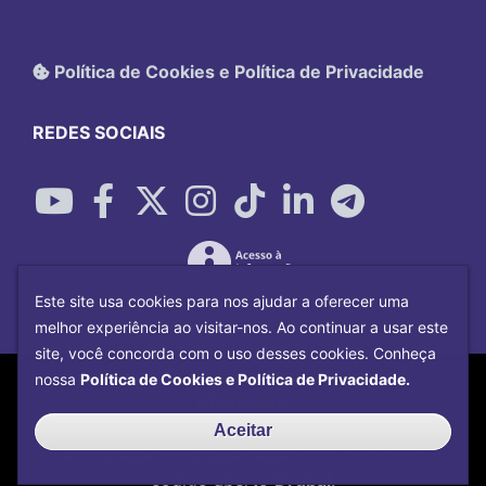
Política de Cookies e Política de Privacidade
REDES SOCIAIS
Este site usa cookies para nos ajudar a oferecer uma
melhor experiência ao visitar-nos. Ao continuar a usar este
site, você concorda com o uso desses cookies. Conheça
Copyright©
2026
Universidade Federal
nossa
Política de Cookies e Política de Privacidade.
Uberlândia.
Desenvolvido por
Centro de Tecnologia da
Aceitar
Informação e Comunicação
com o CMS de
código aberto
Drupal
.