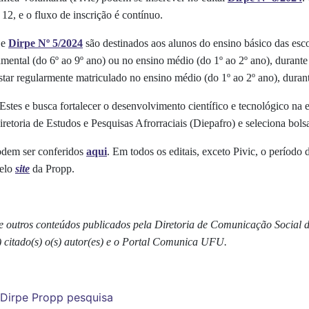
2, e o fluxo de inscrição é contínuo.
e
Dirpe Nº 5/2024
são destinados aos alunos do ensino básico das esco
mental (do 6º ao 9º ano) ou no ensino médio (do 1º ao 2º ano), durante 
estar regularmente matriculado no ensino médio (do 1º ao 2º ano), duran
Estes e busca fortalecer o desenvolvimento científico e tecnológico na
retoria de Estudos e Pesquisas Afrorraciais (Diepafro) e seleciona bols
podem ser conferidos
aqui
. Em todos os editais, exceto Pivic, o período 
pelo
site
da Propp.
s e outros conteúdos publicados pela Diretoria de Comunicação Social
) citado(s) o(s) autor(es) e o Portal Comunica UFU.
Dirpe
Propp
pesquisa