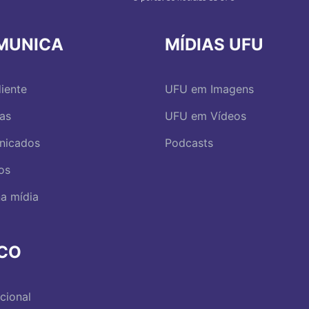
MUNICA
MÍDIAS UFU
iente
UFU em Imagens
ias
UFU em Vídeos
nicados
Podcasts
os
a mídia
RCO
ucional