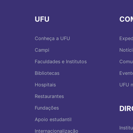
UFU
CO
Conheça a UFU
Exped
Campi
Notíc
Faculdades e Institutos
Comu
Bibliotecas
Event
Hospitais
UFU n
Restaurantes
DI
Fundações
Apoio estudantil
Instit
Internacionalização