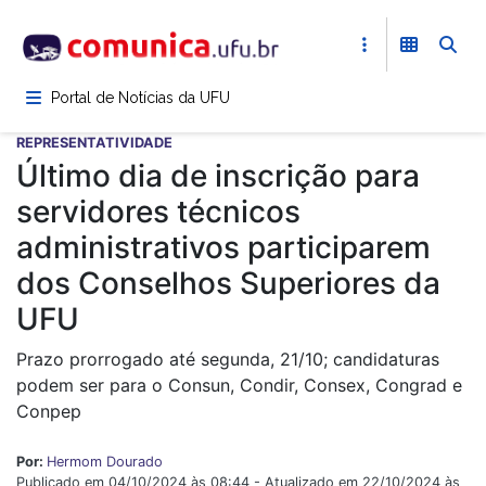
Pular
para
o
conteúdo
Portal de Notícias da UFU
principal
REPRESENTATIVIDADE
Último dia de inscrição para
servidores técnicos
administrativos participarem
dos Conselhos Superiores da
UFU
Prazo prorrogado até segunda, 21/10; candidaturas
podem ser para o Consun, Condir, Consex, Congrad e
Conpep
Por:
Hermom Dourado
Publicado em 04/10/2024 às 08:44 - Atualizado em 22/10/2024 às