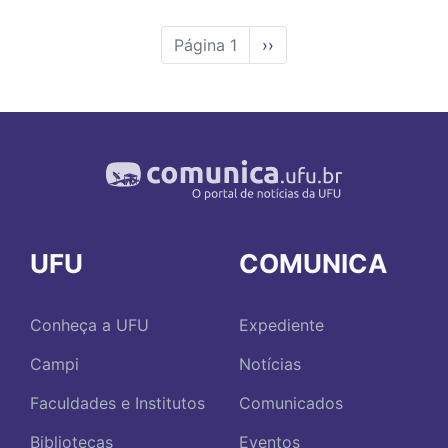
Página 1
Próxima
››
página
UFU
COMUNICA
Conheça a UFU
Expediente
Campi
Notícias
Faculdades e Institutos
Comunicados
Bibliotecas
Eventos