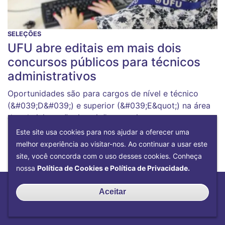
SELEÇÕES
UFU abre editais em mais dois
concursos públicos para técnicos
administrativos
Oportunidades são para cargos de nível e técnico
(&#039;D&#039;) e superior (&#039;E&quot;) na área
de administração; inscrições terminam,
respectivamente, em 26/01 e 02/02
Este site usa cookies para nos ajudar a oferecer uma
06/01/2022 - 15:13
melhor experiência ao visitar-nos. Ao continuar a usar este
site, você concorda com o uso desses cookies. Conheça
nossa
Política de Cookies e Política de Privacidade.
Aceitar