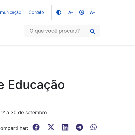
text_decrease
hdr_auto
text_increase
Comunicação
Contato
re Educação
 1º a 30 de setembro
ompartilhar: