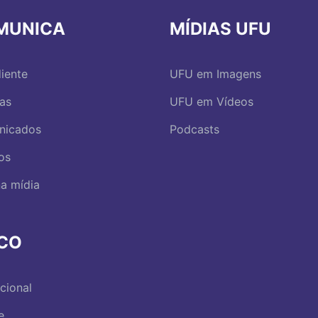
MUNICA
MÍDIAS UFU
iente
UFU em Imagens
ias
UFU em Vídeos
nicados
Podcasts
os
a mídia
RCO
ucional
e