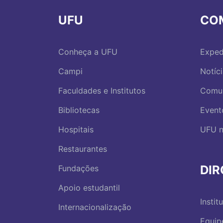
UFU
CO
Conheça a UFU
Exped
Campi
Notíc
Faculdades e Institutos
Comu
Bibliotecas
Event
Hospitais
UFU n
Restaurantes
DI
Fundações
Apoio estudantil
Instit
Internacionalização
Equip