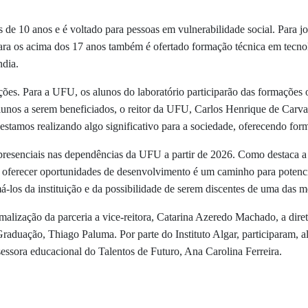
s de 10 anos e é voltado para pessoas em vulnerabilidade social. Para j
Para os acima dos 17 anos também é ofertado formação técnica em tecno
ndia.
ições. Para a UFU, os alunos do laboratório participarão das formações
lunos a serem beneficiados, o reitor da UFU, Carlos Henrique de Carv
estamos realizando algo significativo para a sociedade, oferecendo for
 presenciais nas dependências da UFU a partir de 2026. Como destaca a g
oferecer oportunidades de desenvolvimento é um caminho para potencia
-los da instituição e da possibilidade de serem discentes de uma das m
lização da parceria a vice-reitora, Catarina Azeredo Machado, a diret
Graduação, Thiago Paluma. Por parte do Instituto Algar, participaram, a
ssessora educacional do Talentos de Futuro, Ana Carolina Ferreira.