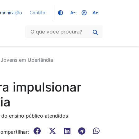
text_decrease
hdr_auto
text_increase
Comunicação
Contato
e Jovens em Uberlândia
ra impulsionar
ia
s do ensino público atendidos
ompartilhar: