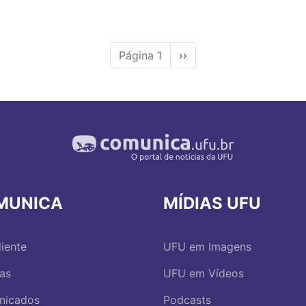
Página 1
Próxima
››
página
MUNICA
MÍDIAS UFU
iente
UFU em Imagens
ias
UFU em Vídeos
nicados
Podcasts