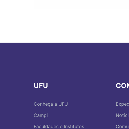
UFU
CO
Conheça a UFU
Exped
Campi
Notíc
Faculdades e Institutos
Comu