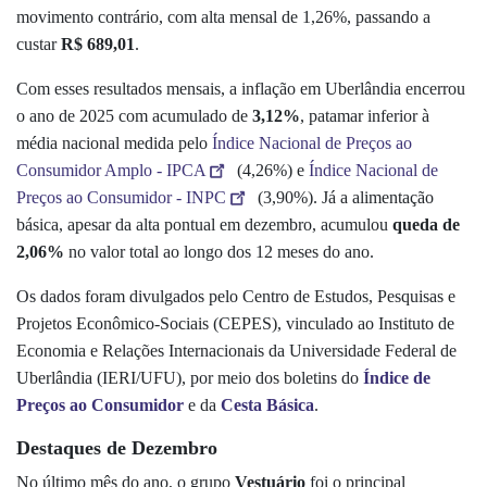
movimento contrário, com alta mensal de 1,26%, passando a
custar
R$ 689,01
.
Com esses resultados mensais, a inflação em Uberlândia encerrou
o ano de 2025 com acumulado de
3,12%
, patamar inferior à
média nacional medida pelo
Índice Nacional de Preços ao
Consumidor Amplo - IPCA
(4,26%) e
Índice Nacional de
Preços ao Consumidor - INPC
(3,90%). Já a alimentação
básica, apesar da alta pontual em dezembro, acumulou
queda de
2,06%
no valor total ao longo dos 12 meses do ano.
Os dados foram divulgados pelo Centro de Estudos, Pesquisas e
Projetos Econômico-Sociais (CEPES), vinculado ao Instituto de
Economia e Relações Internacionais da Universidade Federal de
Uberlândia (IERI/UFU), por meio dos boletins do
Índice de
Preços ao Consumidor
e da
Cesta Básica
.
Destaques de Dezembro
No último mês do ano, o grupo
Vestuário
foi o principal