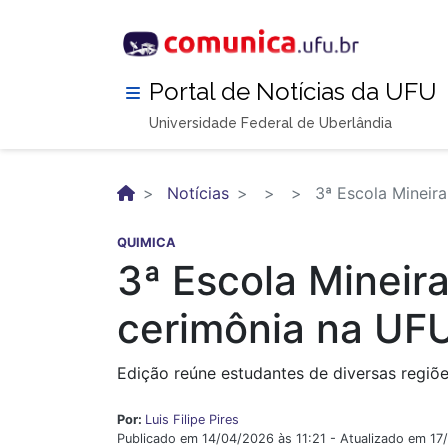
Pular
para
o
conteúdo
Portal de Notícias da UFU
principal
Universidade Federal de Uberlândia
Notícias
3ª Escola Mineir
QUIMICA
3ª Escola Mineir
cerimônia na UF
Edição reúne estudantes de diversas regiões
Por:
Luis Filipe Pires
Publicado em 14/04/2026 às 11:21 - Atualizado em 17