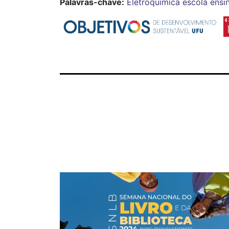
Palavras-chave:
Eletroquímica
escola
ensi