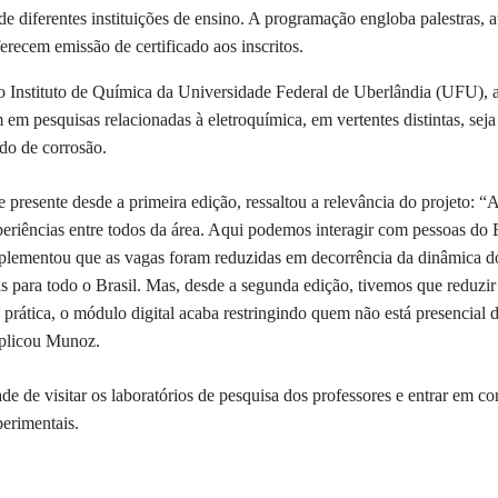
e diferentes instituições de ensino. A programação engloba palestras, au
ferecem emissão de certificado aos inscritos.
 do Instituto de Química da Universidade Federal de Uberlândia (UFU),
 em pesquisas relacionadas à eletroquímica, em vertentes distintas, s
udo de corrosão.
resente desde a primeira edição, ressaltou a relevância do projeto: “A
eriências entre todos da área. Aqui podemos interagir com pessoas do B
mplementou que as vagas foram reduzidas em decorrência da dinâmica do
as para todo o Brasil. Mas, desde a segunda edição, tivemos que reduzi
prática, o módulo digital acaba restringindo quem não está presencial 
xplicou Munoz.
de de visitar os laboratórios de pesquisa dos professores e entrar em 
erimentais.