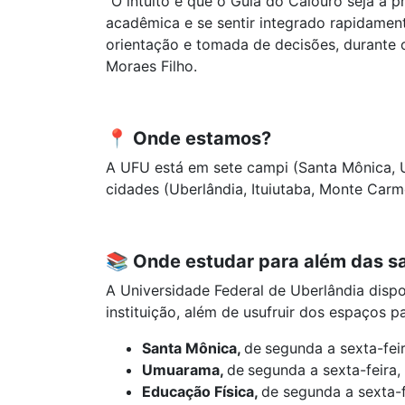
"O intuito é que o Guia do Calouro seja a p
acadêmica e se sentir integrado rapidamen
orientação e tomada de decisões, durante 
Moraes Filho.
📍
Onde estamos?
A UFU está em sete campi (Santa Mônica, U
cidades (Uberlândia, Ituiutaba, Monte Carm
📚
Onde estudar para além das s
A Universidade Federal de Uberlândia disp
instituição, além de usufruir dos espaços p
Santa Mônica,
de
segunda a sexta-feir
Umuarama,
de
segunda a sexta-feira,
Educação Física,
de segunda a sexta-f