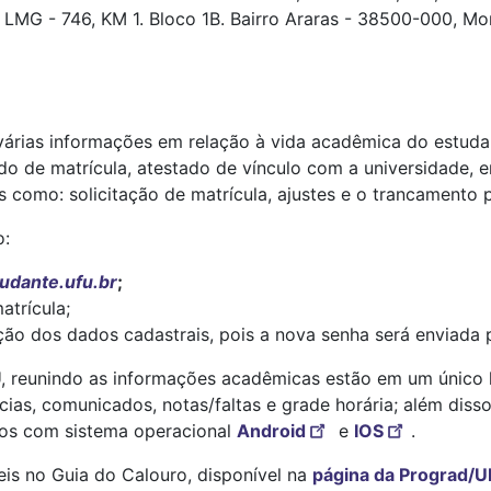
LMG - 746, KM 1. Bloco 1B. Bairro Araras - 38500-000, M
várias informações em relação à vida acadêmica do estudant
o de matrícula, atestado de vínculo com a universidade, en
 como: solicitação de matrícula, ajustes e o trancamento pa
o:
udante.ufu.br
;
atrícula;
ção dos dados cadastrais, pois a nova senha será enviada 
U, reunindo as informações acadêmicas estão em um único l
tícias, comunicados, notas/faltas e grade horária; além diss
ivos com sistema operacional
Android
e
IOS
.
eis no Guia do Calouro, disponível na
página da Prograd/