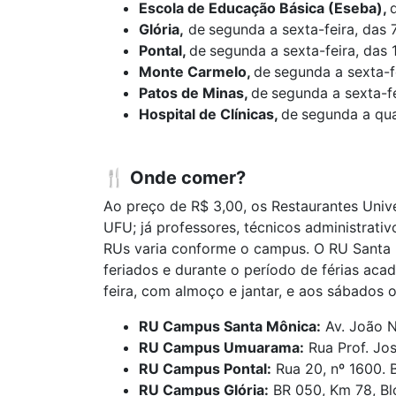
Escola de Educação Básica (Eseba),
Glória,
de
segunda a sexta-feira, das 
Pontal,
de
segunda a sexta-feira, das 
Monte Carmelo,
de
segunda a sexta-fe
Patos de Minas,
de
segunda a sexta-fe
Hospital de Clínicas,
de
segunda a qua
🍴
Onde comer?
Ao preço de R$ 3,00, os Restaurantes Unive
UFU; já professores, técnicos administrati
RUs varia conforme o campus. O RU Santa M
feriados e durante o período de férias ac
feira, com almoço e jantar, e aos sábados
RU Campus Santa Mônica:
Av. João N
RU Campus Umuarama:
Rua Prof. Jos
RU Campus Pontal:
Rua 20, nº 1600. B
RU Campus Glória:
BR 050, Km 78, Blo