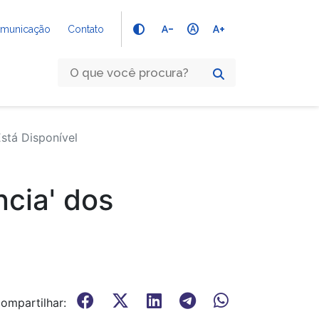
text_decrease
hdr_auto
text_increase
Comunicação
Contato
stá Disponível
ncia' dos
ompartilhar: