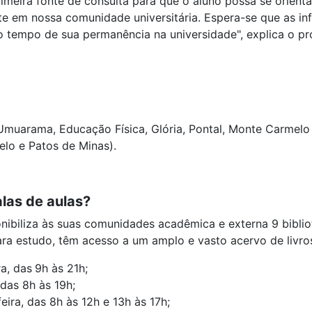
rimeira fonte de consulta para que o aluno possa se orienta
te em nossa comunidade universitária. Espera-se que as in
o tempo de sua permanência na universidade", explica o pr
muarama, Educação Física, Glória, Pontal, Monte Carmelo 
elo e Patos de Minas).
alas de aulas?
onibiliza às suas comunidades acadêmica e externa 9 bibli
ara estudo, têm acesso a um amplo e vasto acervo de livros 
a, das
9h às 21h;
 das 8h às 19h;
eira, das 8h às 12h e 13h às 17h;