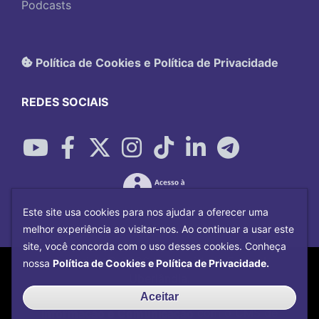
Podcasts
Política de Cookies e Política de Privacidade
REDES SOCIAIS
Este site usa cookies para nos ajudar a oferecer uma
melhor experiência ao visitar-nos. Ao continuar a usar este
site, você concorda com o uso desses cookies. Conheça
Copyright©
2026
Universidade Federal
nossa
Política de Cookies e Política de Privacidade.
Uberlândia.
Desenvolvido por
Centro de Tecnologia da
Aceitar
Informação e Comunicação
com o CMS de