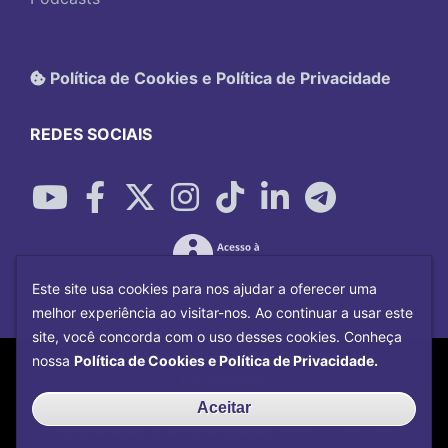
Política de Cookies e Política de Privacidade
REDES SOCIAIS
Este site usa cookies para nos ajudar a oferecer uma
melhor experiência ao visitar-nos. Ao continuar a usar este
site, você concorda com o uso desses cookies. Conheça
Copyright©
2026
Universidade Federal
nossa
Política de Cookies e Política de Privacidade.
Uberlândia.
Desenvolvido por
Centro de Tecnologia da
Aceitar
Informação e Comunicação
com o CMS de