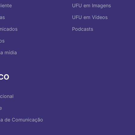
iente
UFU em Imagens
ias
UFU em Vídeos
nicados
Podcasts
os
a mídia
RCO
ucional
e
ica de Comunicação