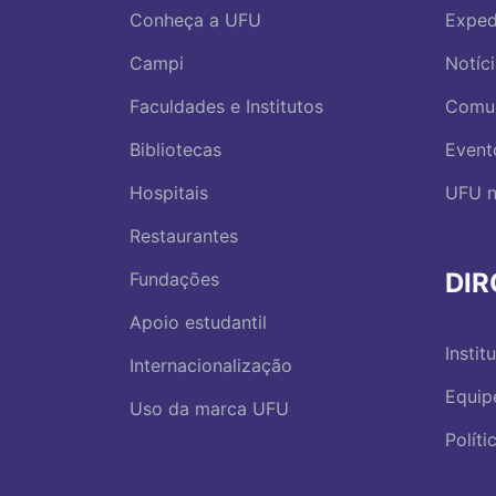
Conheça a UFU
Exped
Campi
Notíc
Faculdades e Institutos
Comu
Bibliotecas
Event
Hospitais
UFU n
Restaurantes
DI
Fundações
Apoio estudantil
Instit
Internacionalização
Equip
Uso da marca UFU
Polít