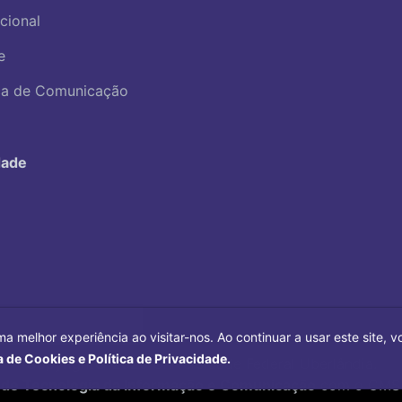
ucional
e
ica de Comunicação
dade
ma melhor experiência ao visitar-nos. Ao continuar a usar este site,
a de Cookies e Política de Privacidade.
Copyright©
2026
Universidade Federal Uberlândia.
 de Tecnologia da Informação e Comunicação
com o CMS 