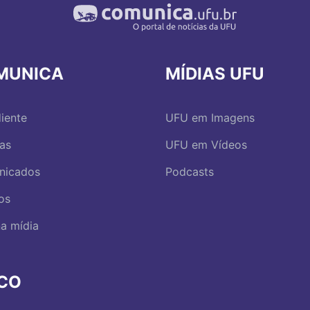
MUNICA
MÍDIAS UFU
iente
UFU em Imagens
ias
UFU em Vídeos
nicados
Podcasts
os
a mídia
RCO