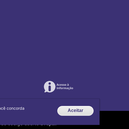
 você concorda
Aceitar
de código aberto
Drupal
.