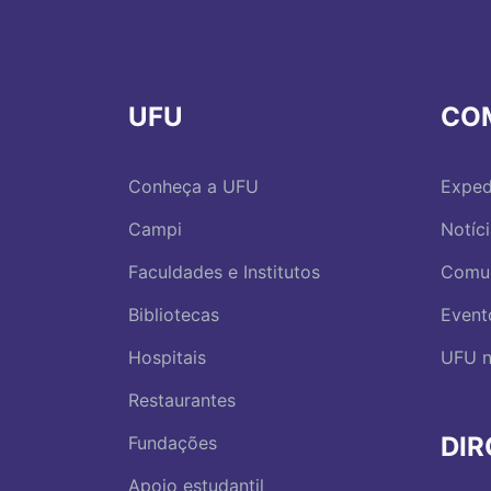
UFU
CO
Conheça a UFU
Exped
Campi
Notíc
Faculdades e Institutos
Comu
Bibliotecas
Event
Hospitais
UFU n
Restaurantes
DI
Fundações
Apoio estudantil