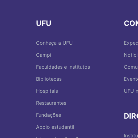
UFU
CO
Conheça a UFU
Exped
Campi
Notíc
Faculdades e Institutos
Comu
Bibliotecas
Event
Hospitais
UFU n
Restaurantes
DI
Fundações
Apoio estudantil
Instit