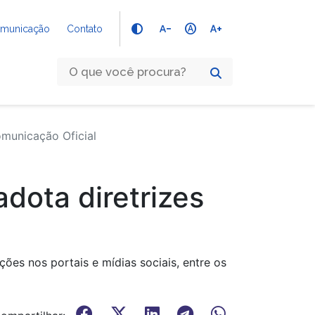
text_decrease
hdr_auto
text_increase
Comunicação
Contato
omunicação Oficial
dota diretrizes
es nos portais e mídias sociais, entre os