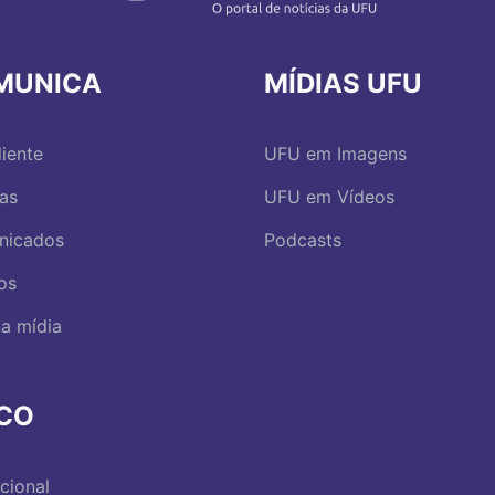
MUNICA
MÍDIAS UFU
iente
UFU em Imagens
ias
UFU em Vídeos
nicados
Podcasts
os
a mídia
RCO
ucional