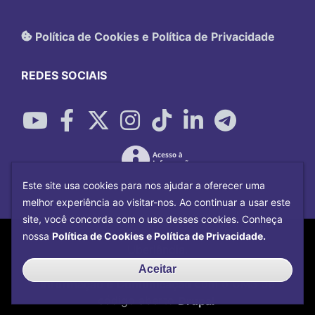
Política de Cookies e Política de Privacidade
REDES SOCIAIS
Este site usa cookies para nos ajudar a oferecer uma
melhor experiência ao visitar-nos. Ao continuar a usar este
site, você concorda com o uso desses cookies. Conheça
Copyright©
2026
Universidade Federal
nossa
Política de Cookies e Política de Privacidade.
Uberlândia.
Desenvolvido por
Centro de Tecnologia da
Aceitar
Informação e Comunicação
com o CMS de
código aberto
Drupal
.