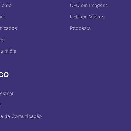
iente
UFU em Imagens
ias
UFU em Vídeos
nicados
Podcasts
os
a mídia
RCO
ucional
e
ica de Comunicação