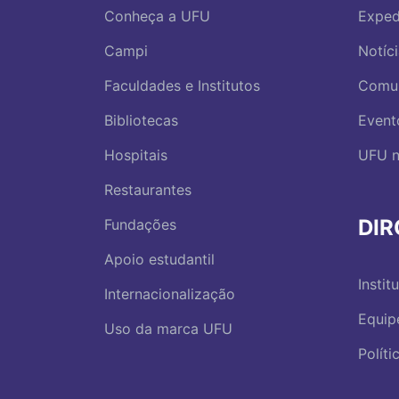
Conheça a UFU
Exped
Campi
Notíc
Faculdades e Institutos
Comu
Bibliotecas
Event
Hospitais
UFU n
Restaurantes
DI
Fundações
Apoio estudantil
Instit
Internacionalização
Equip
Uso da marca UFU
Polít