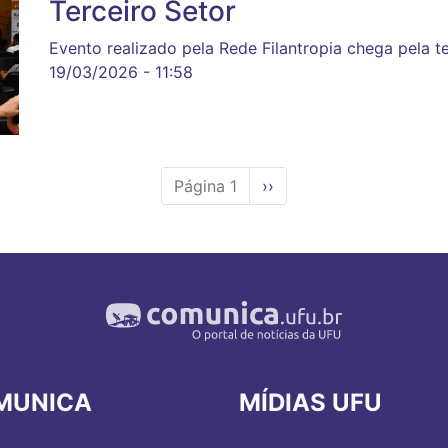
Terceiro Setor
Evento realizado pela Rede Filantropia chega pela t
19/03/2026 - 11:58
Página 1
Próxima
››
página
MUNICA
MÍDIAS UFU