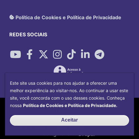
Política de Cookies e Política de Privacidade
REDES SOCIAIS
Este site usa cookies para nos ajudar a oferecer uma
melhor experiência ao visitar-nos. Ao continuar a usar este
site, você concorda com o uso desses cookies. Conheça
Copyright©
2026
Universidade Federal
nossa
Política de Cookies e Política de Privacidade.
Uberlândia.
Desenvolvido por
Centro de Tecnologia da
Aceitar
Informação e Comunicação
com o CMS de
código aberto
Drupal
.