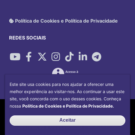
Política de Cookies e Política de Privacidade
REDES SOCIAIS
Este site usa cookies para nos ajudar a oferecer uma
melhor experiência ao visitar-nos. Ao continuar a usar este
site, você concorda com o uso desses cookies. Conheça
Copyright©
2026
Universidade Federal
nossa
Política de Cookies e Política de Privacidade.
Uberlândia.
Desenvolvido por
Centro de Tecnologia da
Aceitar
Informação e Comunicação
com o CMS de
código aberto
Drupal
.