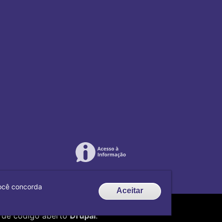
 você concorda
Aceitar
de código aberto
Drupal
.