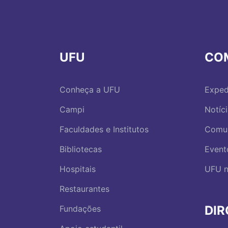
UFU
CO
Conheça a UFU
Exped
Campi
Notíc
Faculdades e Institutos
Comu
Bibliotecas
Event
Hospitais
UFU n
Restaurantes
DI
Fundações