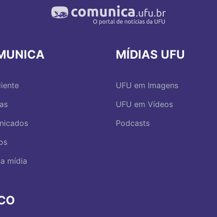
MUNICA
MÍDIAS UFU
iente
UFU em Imagens
ias
UFU em Vídeos
nicados
Podcasts
os
a mídia
RCO