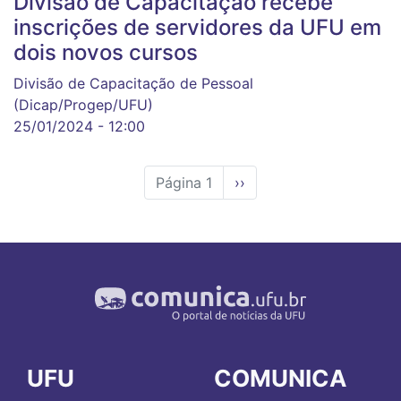
Divisão de Capacitação recebe
inscrições de servidores da UFU em
dois novos cursos
Divisão de Capacitação de Pessoal
(Dicap/Progep/UFU)
25/01/2024 - 12:00
Página 1
Próxima
››
página
UFU
COMUNICA