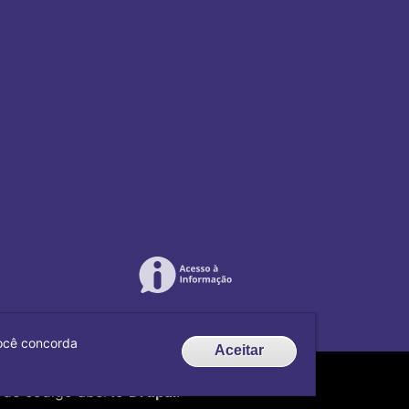
 você concorda
Aceitar
de código aberto
Drupal
.