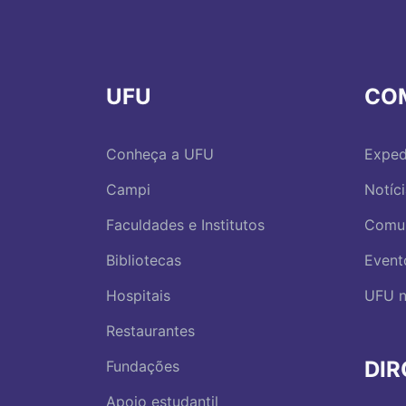
UFU
CO
Conheça a UFU
Exped
Campi
Notíc
Faculdades e Institutos
Comu
Bibliotecas
Event
Hospitais
UFU n
Restaurantes
DI
Fundações
Apoio estudantil