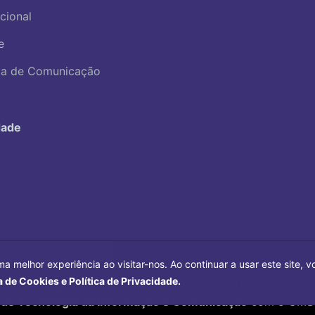
ucional
e
ica de Comunicação
dade
ma melhor experiência ao visitar-nos. Ao continuar a usar este site,
a de Cookies e Política de Privacidade.
Copyright©
2026
Universidade Federal Uberlândia.
 de Tecnologia da Informação e Comunicação
com o CMS 