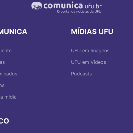
MUNICA
MÍDIAS UFU
iente
UFU em Imagens
ias
UFU em Vídeos
nicados
Podcasts
os
a mídia
RCO