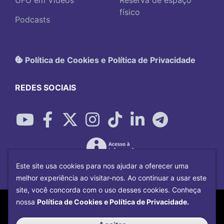
UFU em Vídeos
Reserva de espaço
físico
Podcasts
Política de Cookies e Política de Privacidade
REDES SOCIAIS
Este site usa cookies para nos ajudar a oferecer uma
melhor experiência ao visitar-nos. Ao continuar a usar este
site, você concorda com o uso desses cookies. Conheça
Copyright©
2026
Universidade Federal
nossa
Política de Cookies e Política de Privacidade.
Uberlândia.
Desenvolvido por
Centro de Tecnologia da